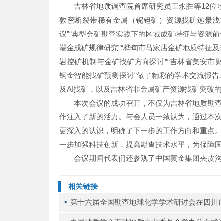
吉林省地质调查院首席研究员王永胜等12位地
敦密断裂带稀有金属（铌钽矿）资源找矿远景浅析
议”“典型金矿勘查实践下的区域成矿特征与资源前
端金成矿规律研究”“桦甸市马家店金矿地质特征及
岩控矿机制与金矿找矿方向探讨”“吉林省集安市财源
铜金智能找矿预测探讨”做了精彩的学术交流报
及AI找矿，以及吉林省非金属矿产资源找矿突破
本次会议的成功召开，不仅为吉林省地质勘
作注入了新的活力。与会人员一致认为，通过本
更深入的认识，明确了下一步的工作方向和重点
一步加强科技创新，提高勘查技术水平，为保障
会议期间代表们还参观了中国黄金集团夹皮
相关链接
▪ 
第十六届全国勘查地球化学学术研讨会在四川