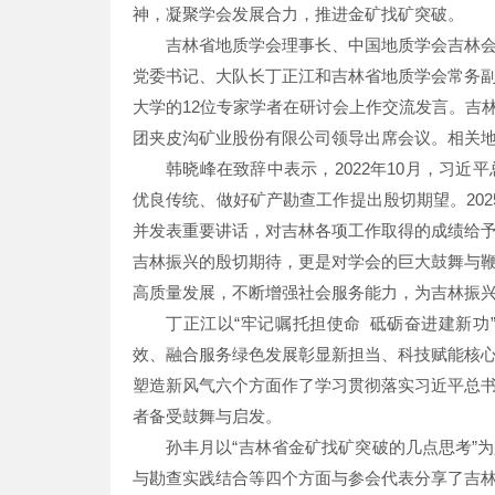
神，凝聚学会发展合力，推进金矿找矿突破。
吉林省地质学会理事长、中国地质学会吉林
党委书记、大队长丁正江和吉林省地质学会常务
大学的12位专家学者在研讨会上作交流发言。吉
团夹皮沟矿业股份有限公司领导出席会议。相关地
韩晓峰在致辞中表示，2022年10月，习
优良传统、做好矿产勘查工作提出殷切期望。20
并发表重要讲话，对吉林各项工作取得的成绩给
吉林振兴的殷切期待，更是对学会的巨大鼓舞与
高质量发展，不断增强社会服务能力，为吉林振
丁正江以“牢记嘱托担使命 砥砺奋进建新
效、融合服务绿色发展彰显新担当、科技赋能核
塑造新风气六个方面作了学习贯彻落实习近平总
者备受鼓舞与启发。
孙丰月以“吉林省金矿找矿突破的几点思考”
与勘查实践结合等四个方面与参会代表分享了吉