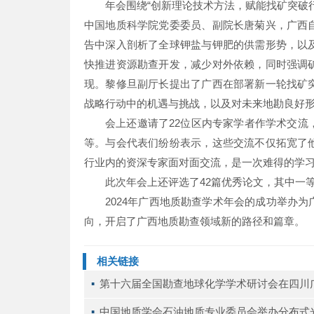
年会围绕“创新理论技术方法，赋能找矿突破
中国地质科学院党委委员、副院长唐菊兴，广西
告中深入剖析了全球钾盐与钾肥的供需形势，以
快推进资源勘查开发，减少对外依赖，同时强调
现。黎修旦副厅长提出了广西在部署新一轮找矿
战略行动中的机遇与挑战，以及对未来地勘良好
会上还邀请了22位区内专家学者作学术交
等。与会代表们纷纷表示，这些交流不仅拓宽了
行业内的资深专家面对面交流，是一次难得的学
此次年会上还评选了42篇优秀论文，其中一等
2024年广西地质勘查学术年会的成功举办
向，开启了广西地质勘查领域新的路径和篇章。
相关链接
▪ 
第十六届全国勘查地球化学学术研讨会在四川
▪ 
中国地质学会石油地质专业委员会举办分布式