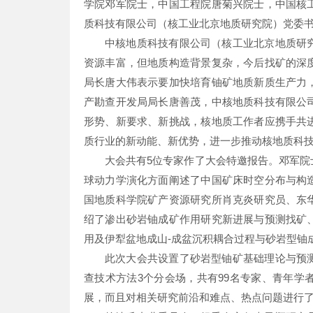
学院邓军院士，中国工程院唐菊兴院士，中国核
质科技有限公司（核工业北京地质研究院）党委
中核地质科技有限公司（核工业北京地质研
资源丰富，但地质构造背景复杂，今后找矿的深
局长唐大伟表示要加快培育铀矿地质新质生产力
产勘查开发局局长唐善茂，中核地质科技有限公
形势、新要求、新挑战，核地质工作者应携手共
质行业的新动能、新优势，进一步推动核地质科
大会共有5位专家作了大会特邀报告。邓军
球动力学演化方面阐述了中国矿床时空分布与构
国地质科学院矿产资源研究所肖克炎研究员、东
绍了渗出砂岩铀成矿作用研究新进展与预测找矿
用及伊犁盆地成山-成盆沉积耦合过程与砂岩型铀
此次大会共设置了砂岩型铀矿基础理论与预
查技术方法3个分会场，共有99名专家、青年
展，而且对相关研究前沿和难点、热点问题进行