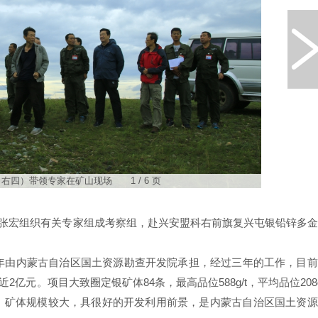
右四）带领专家在矿山现场 1 / 6 页
事长张宏组织有关专家组成考察组，赴兴安盟科右前旗复兴屯银铅锌多
5年由内蒙古自治区国土资源勘查开发院承担，经过三年的工作，目
2亿元。项目大致圈定银矿体84条，最高品位588g/t，平均品位208g
，矿体规模较大，具很好的开发利用前景，是内蒙古自治区国土资源