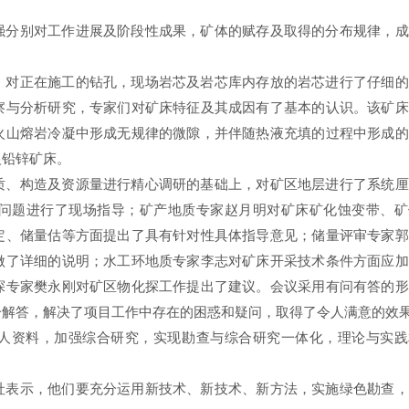
强分别对工作进展及阶段性成果，矿体的赋存及取得的分布规律，成
，对正在施工的钻孔，现场岩芯及岩芯库内存放的岩芯进行了仔细的
察与分析研究，专家们对矿床特征及其成因有了基本的认识。该矿床
火山熔岩冷凝中形成无规律的微隙，并伴随热液充填的过程中形成的
银铅锌矿床。
质、构造及资源量进行精心调研的基础上，对矿区地层进行了系统厘
问题进行了现场指导；矿产地质专家赵月明对矿床矿化蚀变带、矿
定、储量估等方面提出了具有针对性具体指导意见；储量评审专家郭
做了详细的说明；水工环地质专家李志对矿床开采技术条件方面应加
探专家樊永刚对矿区物化探工作提出了建议。会议采用有问有答的形
一解答，解决了项目工作中存在的困惑和疑问，取得了令人满意的效
人资料，加强综合研究，实现勘查与综合研究一体化，理论与实践
社表示，他们要充分运用新技术、新技术、新方法，实施绿色勘查，