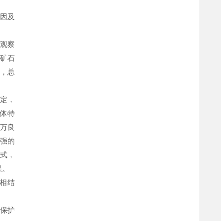
因及
观察
矿石
，总
定，
体特
万良
强的
式，
果。
相结
保护