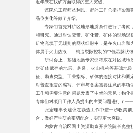
近年来在找矿方面取得的重大突破。
该院总工程师丛利民、野外工作总指挥梁新
品位变化等做了介绍。
专家们首先对矿区地形地质条件进行了考察
和研究。通过对蚀变带、矿化带、矿体的现场观
矿物充填于无规则的网状细脉中，是在火山岩和
体属于火山热液——构造裂隙控制的中低温脉状
研讨会上，基础地质专家邵积东在对区域地
对矿体赋存的地层、构造、火山机构等基础地质
征、勘查类型、工业指标、矿体的连接对比和圈
对普查报告的编写、评审与备案需要注意的事项
工作和需要注意的问题发表了中肯的意见；物化
专家们对项目工作人员提出的主要问题进行了一
张宏理事长建议在勘查工作中进一步收集前
合，做好产学研的密切配合，实现更大突破。
内蒙古自治区国土资源勘查开发院院长庞整