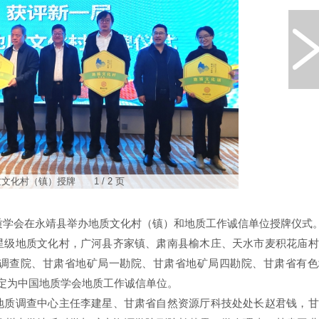
文化村（镇）授牌 1 / 2 页
地质学会在永靖县举办地质文化村（镇）和地质工作诚信单位授牌仪式
星级地质文化村，广河县齐家镇、肃南县榆木庄、天水市麦积花庙村
调查院、甘肃省地矿局一勘院、甘肃省地矿局四勘院、甘肃省有色
定为中国地质学会地质工作诚信单位。
地质调查中心主任李建星、甘肃省自然资源厅科技处处长赵君钱，甘