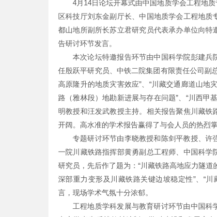
4月14日论坛开幕式由中国地质学会工程地
区科技厅刘东金副厅长、中国地质学会工程地质
都山地所副所长苏立君研究员代表承办单位向特
告研讨环节发言。
本次论坛特邀报告环节由中国科学院彭建兵
任殷跃平研究员、中铁二院集团有限责任公司副
高原隆升的地质灾害效应”、“川藏交通廊道山地灾
路（雅林段）地勘新进展与存在问题”、“川西甲
明教授和汪发武教授主持。相关报告聚焦川藏铁
开阔。高水准的学术报告赢得了与会人员的热烈
专题研讨环节由李晓教授和陈剑平教授、许
一院川藏铁路指挥部黄勇副总工程师、中国科学
研究员，先后作了题为：“川藏铁路高地应力隧道的
深部重力变形及川藏铁路关键边坡稳定性”、“
言，现场学术气氛十分浓郁。
工程地质学科发展与教育研讨环节由中国科