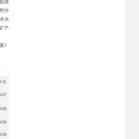
勘查
野外
术水
矿产
案》
9-11
9-07
9-05
9-04
9-04