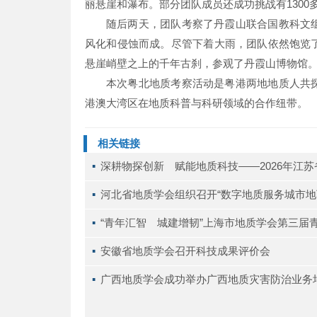
丽悬崖和瀑布。部分团队成员还成功挑战有1300多
随后两天，团队考察了丹霞山联合国教科文
风化和侵蚀而成。尽管下着大雨，团队依然饱览
悬崖峭壁之上的千年古刹，参观了丹霞山博物馆
本次粤北地质考察活动是粤港两地地质人共
港澳大湾区在地质科普与科研领域的合作纽带。
相关链接
▪ 
深耕物探创新 赋能地质科技——2026年江
▪ 
河北省地质学会组织召开“数字地质服务城市地
▪ 
“青年汇智 城建增韧”上海市地质学会第三届
▪ 
安徽省地质学会召开科技成果评价会
▪ 
广西地质学会成功举办广西地质灾害防治业务