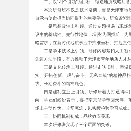
二、以“四个引领”为目标，锻造地质战略后备
本次研修班不仅是技术培训，更是天津市地
自觉与使命担当协同提升的重要举措。研修紧紧围绕
一是思想政治上引领。通过专题授课与现场
设中的基础性、先行性地位，增强“为国找矿、为
略需求，在新时代地质事业中找准坐标、扛起责
二是学术技术上引领。研修内容紧扣人工智
先进方法手段，有力推动了天津市青年地质人才从
三是文化传承上引领。通过走访旧址、重温历
实、开拓创新、艰苦奋斗、无私奉献”的精神品
线、长期奋斗的精神底色。
四是建功立业上引领。研修班着力打通“学
向。学员们纷纷表示，要把南京所学带回天津、
场上主动作为、攻坚克难，以实绩检验学习成效
三、协同机制初成，品牌效应显现
本次研修班实现了三个层面的突破。