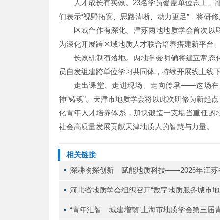
人才成长有实效。23名学员覆盖单位总工、
们表示“视野拓宽、思路清晰、动力更足”，将研
区域合作有深化。津苏两地地质学会首次以
为深化开展跨区域地质人才联合培养搭建新平台
长效机制有落地。两地学会明确将建立常态
员自发组建跨单位学习共同体，持续开展线上线下
走出课堂、走进现场、走向传承——这场在
神“铸魂”。天津市地质学会将以此次研修为新起
化青年人才培养体系，加快锻造一支堪当重任的
社会高质量发展贡献天津地质人的智慧与力量。
相关链接
▪ 
深耕物探创新 赋能地质科技——2026年江
▪ 
河北省地质学会组织召开“数字地质服务城市地
▪ 
“青年汇智 城建增韧”上海市地质学会第三届