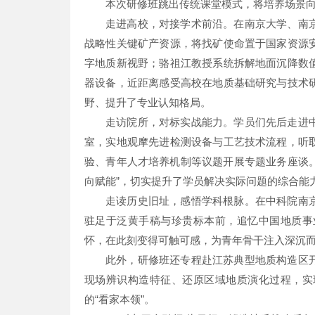
本次研修班跳出传统课堂模式，将培养场景
走进高校，对接学术前沿。在南京大学、南
战略性关键矿产资源，将找矿使命置于国家资源
字地质新视野；骆祖江教授系统拆解地面沉降数
器设备，近距离感受高校在地质基础研究与技术
野、提升了专业认知格局。
走访院所，对标实战能力。学员们先后走进
室，实地观摩先进检测设备与工艺技术流程，听
验、青年人才培养机制等议题开展专题业务座谈。
向赋能”，切实提升了学员解决实际问题的综合能
走读历史旧址，感悟学科根脉。在中科院南
驻足于泛黄手稿与珍贵标本前，追忆中国地质事
怀，在此刻变得可触可感，为青年骨干注入深沉
此外，研修班还专程赴江苏典型地质构造区
现场辨识构造特征、还原区域地质演化过程，实
的“看家本领”。