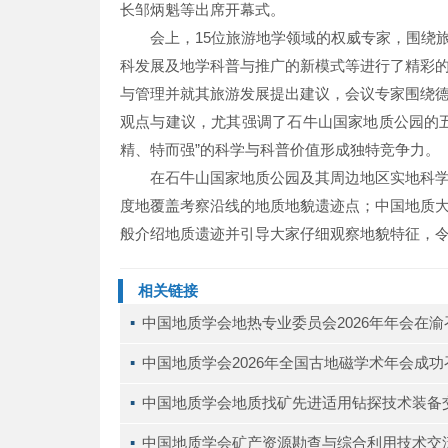
长邹炳魁等出席开幕式。
会上，15位旅游地学领域的权威专家，围绕
科发展及地学科普与推广的新模式等进行了精彩
与管理并就其旅游发展提出建议，会议专家围绕
观点与建议，尤其强调了石牛山国家地质公园的
精、特而强”的科学与科普价值形成独特竞争力。
在石牛山国家地质公园及其周边地区实地科
度地覆盖考察沿线的地质地貌遗迹点；中国地质
般介绍地质遗迹并引导大家仔细观察地貌特征，
相关链接
▪ 
中国地质学会地热专业委员会2026年年会在渝
▪ 
中国地质学会2026年全国古地磁学术年会成功
▪ 
中国地质学会地质找矿先进适用钻探技术装备
▪ 
中国地质学会矿产资源勘查与综合利用技术交