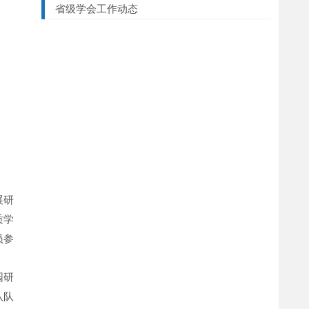
省级学会工作动态
展研
质学
员参
园研
队队