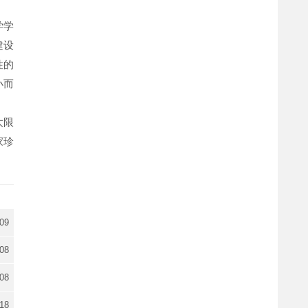
学学
建设
性的
小而
大限
家珍
-09
-08
-08
-18