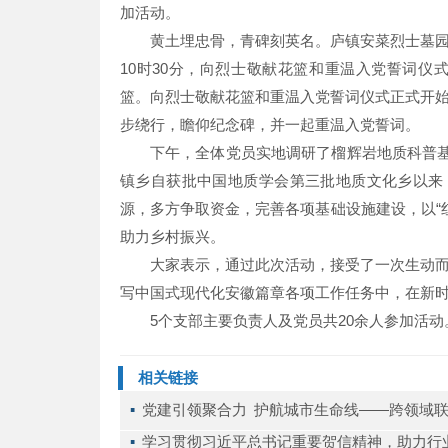
加活动。
黄土埋忠骨，青碑刻英名。庐镇安菜烈士墓园
10时30分，向烈士敬献花篮和重温入党誓词
篮。向烈士敬献花篮和重温入党誓词仪式正式开
步绕行，瞻仰纪念碑，并一起重温入党誓词。
下午，全体党员实地调研了榴辉岩地质科普
镇乡自获批中国地质学会第三批地质文化乡以来
源，多方争取资金，完善各项基础设施建设，以“红
助力乡村振兴。
大家表示，通过此次活动，接受了一次生动
写中国式现代化安徽篇章各项工作任务中，在新
5个支部主要负责人及党员共20余人参加活动
相关链接
▪ 
党建引领聚合力 护航城市生命线——跨领域
▪ 
学习贯彻习近平总书记重要贺信精神，助力行