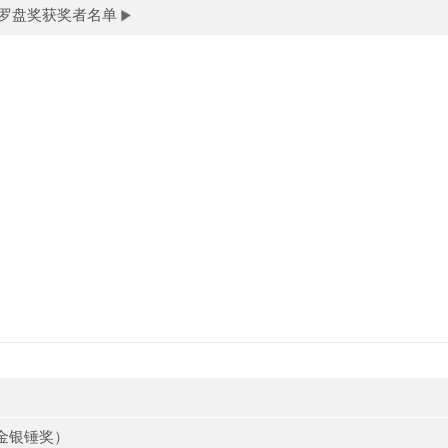
罗盘奖获奖者名单
金银锤奖）