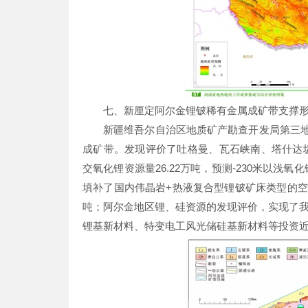
七、新厘定阿尔金锂铍稀有金属成矿带支撑
新疆维吾尔自治区地质矿产勘查开发局第三地质
成矿带。发现评价了吐格曼、瓦石峡南、塔什达坂
交氧化锂资源量26.22万吨，预测-230米以浅
填补了国内伟晶岩+热液复合型锂铍矿床类型的空
吨；阿尔金地区锂、硅资源的发现评价，实现了
锂基新材料、特变电工风光储硅基新材料等投资近