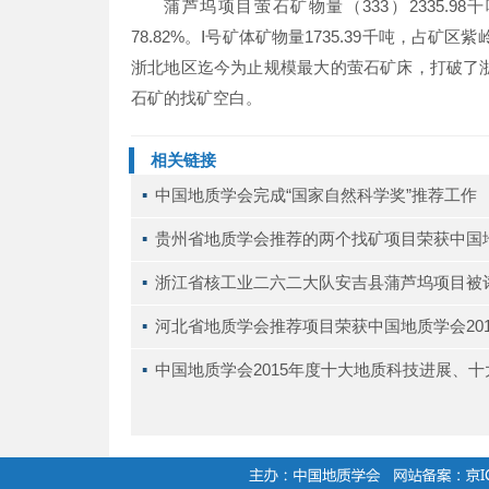
蒲芦坞项目萤石矿物量（333）2335.98
78.82%。Ⅰ号矿体矿物量1735.39千吨，占
浙北地区迄今为止规模最大的萤石矿床，打破了
石矿的找矿空白。
相关链接
▪ 
中国地质学会完成“国家自然科学奖”推荐工作
▪ 
贵州省地质学会推荐的两个找矿项目荣获中国地质
▪ 
浙江省核工业二六二大队安吉县蒲芦坞项目被评为
▪ 
河北省地质学会推荐项目荣获中国地质学会20
▪ 
中国地质学会2015年度十大地质科技进展、