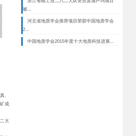
浙江省核工业二六二大队安吉县蒲芦坞项目
被...
河北省地质学会推荐项目荣获中国地质学会
2...
中国地质学会2015年度十大地质科技进展...
更多>>
认真、
找矿成
二大