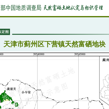
天津市蓟州区下营镇天然富硒地块