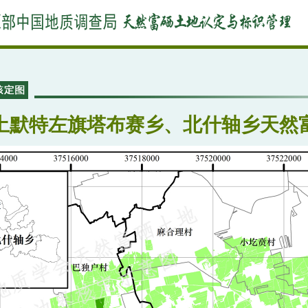
土默特左旗塔布赛乡、北什轴乡天然