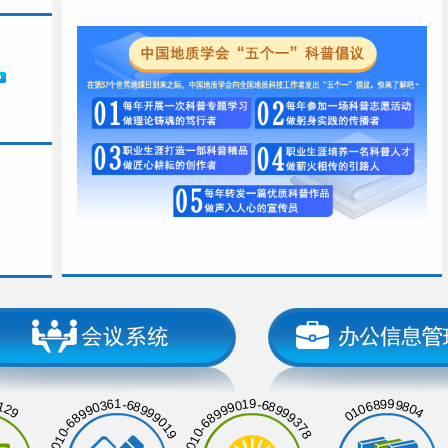
129
01068999804
010-68990361-68999019
010-68999019-68999378