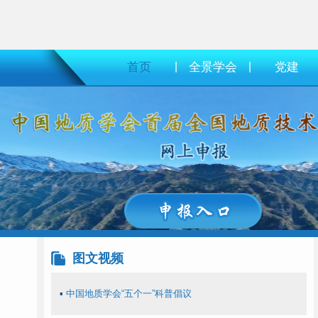
首页
|
全景学会
|
党建
图文视频
▪
中国地质学会“五个一”科普倡议