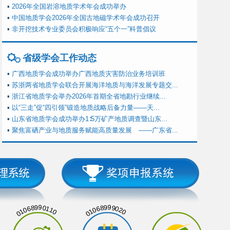
▪
2026年全国岩溶地质学术年会成功举办
▪
中国地质学会2026年全国古地磁学术年会成功召开
▪
非开挖技术专业委员会积极响应“五个一”科普倡议
省级学会工作动态
▪
广西地质学会成功举办广西地质灾害防治业务培训班
▪
苏浙两省地质学会联合开展海洋地质与海洋发展专题交...
▪
浙江省地质学会举办2026年首期全省地勘行业继续...
▪
以“三走”促“四引领”锻造地质战略后备力量——天...
▪
山东省地质学会成功举办1∶5万矿产地质调查暨山东...
▪
聚焦富硒产业与地质服务赋能高质量发展 ——广东省...
01068990110
01068999020