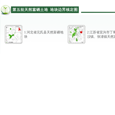
1.河北省元氏县天然富硒地
2.江苏省宜兴市丁
块
㳇镇、张渚镇天然