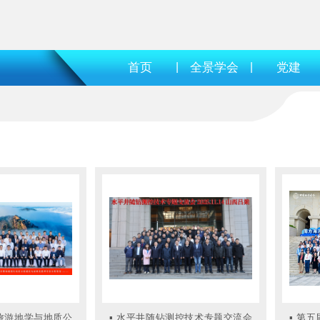
首页
|
全景学会
|
党建
旅游地学与地质公
▪
水平井随钻测控技术专题交流会
▪
第五