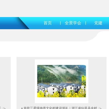
首页
|
全景学会
|
党建
开
▪
首批三星级地质文化村建设巡礼｜浙江省仙居县金村