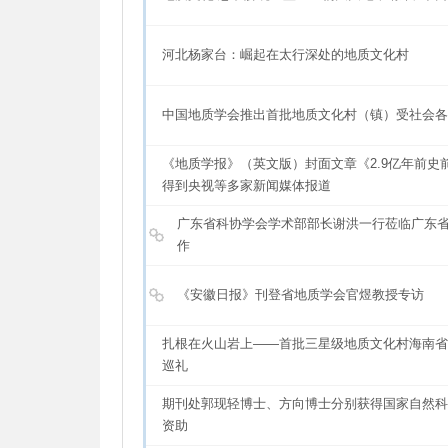
河北杨家台：崛起在太行深处的地质文化村
中国地质学会推出首批地质文化村（镇）受社会各
《地质学报》（英文版）封面文章《2.9亿年前史
得到央视等多家新闻媒体报道
广东省科协学会学术部部长谢洪一行莅临广东
作
《安徽日报》刊登省地质学会官煜教授专访
扎根在火山岩上——首批三星级地质文化村海南省
巡礼
期刊处郭现轻博士、方向博士分别获得国家自然科
资助