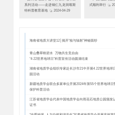
系列活动——走进铜仁九龙洞喀斯
式顺利举行
20
特科普教育基地
2024-04-29
海南省地质大讲堂12│揭开“核与辐射”神秘面纱
青山叠翠映碧水  万物共生竞自由
“4·22世界地球日”科普宣传活动圆满结束
湖南省地质学会组织专家赴长沙市21中开展4.22世界地球
园活动
新疆地质学会联合多家单位开展2024年第55个世界地球
保护科普活动
江苏省地质学会代表中国地质学会向雨花石地质公园颁发
证书
“珍爱地球  人与自然和谐共生”甘肃省地质学会开展庆祝第