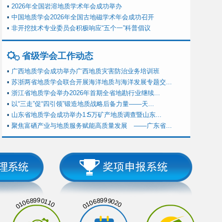
▪
2026年全国岩溶地质学术年会成功举办
▪
中国地质学会2026年全国古地磁学术年会成功召开
▪
非开挖技术专业委员会积极响应“五个一”科普倡议
省级学会工作动态
▪
广西地质学会成功举办广西地质灾害防治业务培训班
▪
苏浙两省地质学会联合开展海洋地质与海洋发展专题交...
▪
浙江省地质学会举办2026年首期全省地勘行业继续...
▪
以“三走”促“四引领”锻造地质战略后备力量——天...
▪
山东省地质学会成功举办1∶5万矿产地质调查暨山东...
▪
聚焦富硒产业与地质服务赋能高质量发展 ——广东省...
01068990110
01068999020