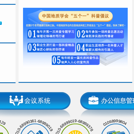
129
01068999804
010-68990361-68999019
010-68999019-68999378