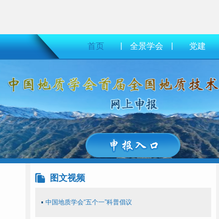
首页
|
全景学会
|
党建
图文视频
▪
中国地质学会“五个一”科普倡议