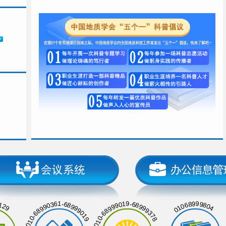
129
01068999804
010-68990361-68999019
010-68999019-68999378