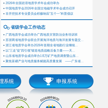
▪
2026年全国岩溶地质学术年会成功举办
▪
中国地质学会2026年全国古地磁学术年会成功召开
▪
非开挖技术专业委员会积极响应“五个一”科普倡议
省级学会工作动态
▪
广西地质学会成功举办广西地质灾害防治业务培训班
▪
苏浙两省地质学会联合开展海洋地质与海洋发展专题交...
▪
浙江省地质学会举办2026年首期全省地勘行业继续...
▪
以“三走”促“四引领”锻造地质战略后备力量——天...
▪
山东省地质学会成功举办1∶5万矿产地质调查暨山东...
▪
聚焦富硒产业与地质服务赋能高质量发展 ——广东省...
01068990110
01068999020