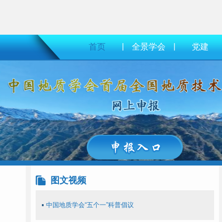
首页
|
全景学会
|
党建
图文视频
▪
中国地质学会“五个一”科普倡议