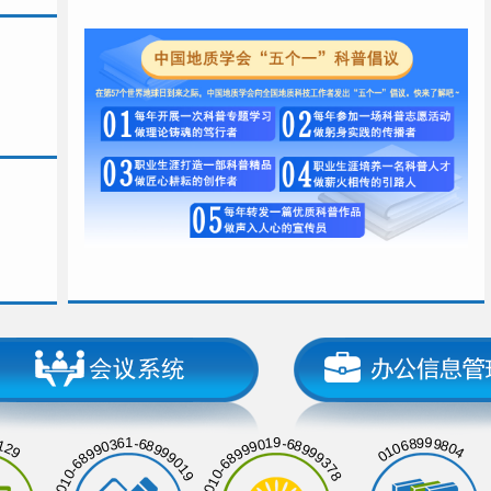
129
01068999804
010-68990361-68999019
010-68999019-68999378