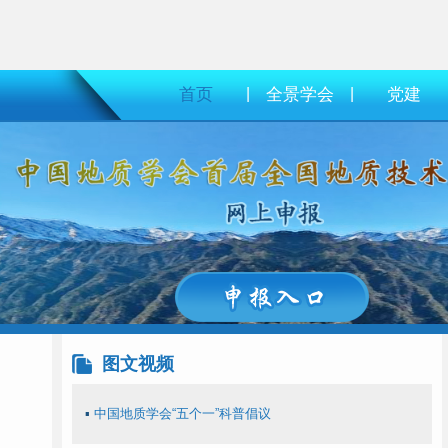
首页
|
全景学会
|
党建
图文视频
▪
中国地质学会“五个一”科普倡议