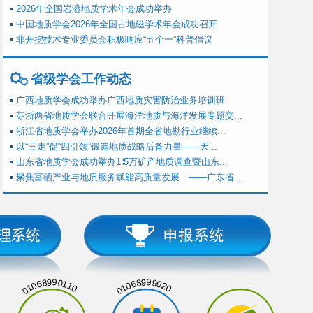
▪
2026年全国岩溶地质学术年会成功举办
▪
中国地质学会2026年全国古地磁学术年会成功召开
▪
非开挖技术专业委员会积极响应“五个一”科普倡议
省级学会工作动态
▪
广西地质学会成功举办广西地质灾害防治业务培训班
▪
苏浙两省地质学会联合开展海洋地质与海洋发展专题交...
▪
浙江省地质学会举办2026年首期全省地勘行业继续...
▪
以“三走”促“四引领”锻造地质战略后备力量——天...
▪
山东省地质学会成功举办1∶5万矿产地质调查暨山东...
▪
聚焦富硒产业与地质服务赋能高质量发展 ——广东省...
01068990110
01068999020