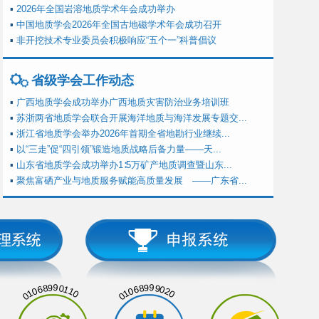
▪
2026年全国岩溶地质学术年会成功举办
▪
中国地质学会2026年全国古地磁学术年会成功召开
▪
非开挖技术专业委员会积极响应“五个一”科普倡议
省级学会工作动态
▪
广西地质学会成功举办广西地质灾害防治业务培训班
▪
苏浙两省地质学会联合开展海洋地质与海洋发展专题交...
▪
浙江省地质学会举办2026年首期全省地勘行业继续...
▪
以“三走”促“四引领”锻造地质战略后备力量——天...
▪
山东省地质学会成功举办1∶5万矿产地质调查暨山东...
▪
聚焦富硒产业与地质服务赋能高质量发展 ——广东省...
01068990110
01068999020