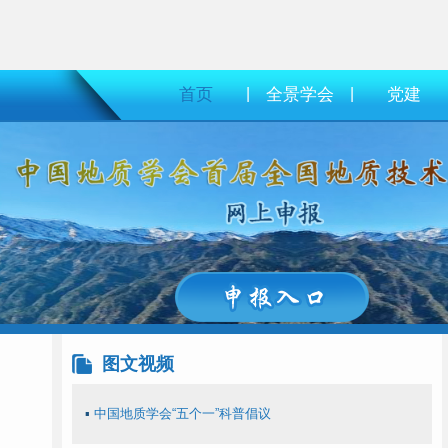
首页
|
全景学会
|
党建
图文视频
▪
中国地质学会“五个一”科普倡议