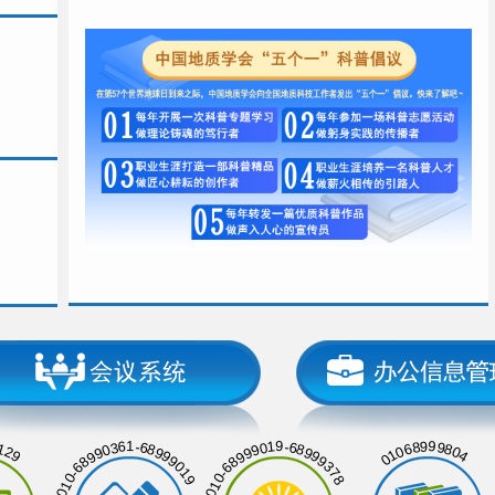
129
01068999804
010-68990361-68999019
010-68999019-68999378