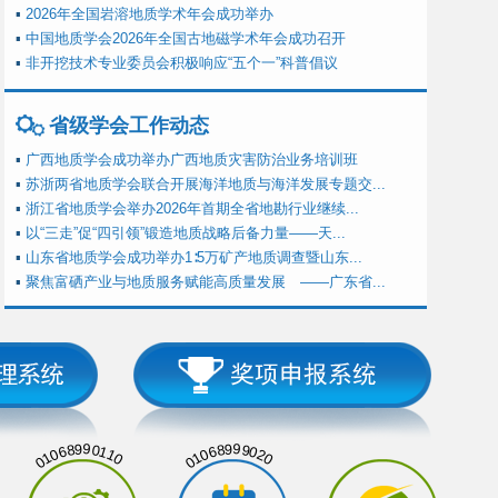
▪
2026年全国岩溶地质学术年会成功举办
▪
中国地质学会2026年全国古地磁学术年会成功召开
▪
非开挖技术专业委员会积极响应“五个一”科普倡议
省级学会工作动态
▪
广西地质学会成功举办广西地质灾害防治业务培训班
▪
苏浙两省地质学会联合开展海洋地质与海洋发展专题交...
▪
浙江省地质学会举办2026年首期全省地勘行业继续...
▪
以“三走”促“四引领”锻造地质战略后备力量——天...
▪
山东省地质学会成功举办1∶5万矿产地质调查暨山东...
▪
聚焦富硒产业与地质服务赋能高质量发展 ——广东省...
01068990110
01068999020