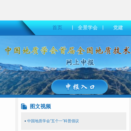
首页
|
全景学会
|
党建
图文视频
▪
中国地质学会“五个一”科普倡议