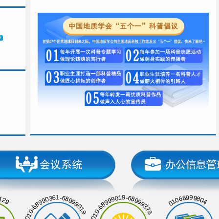
129
01068999804
010-68990361-68999019
010-68999019-68999378